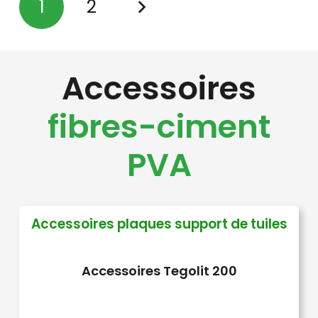
1
2
variations.
Les
options
Accessoires
peuvent
être
fibres-ciment
choisies
sur
PVA
la
page
du
Accessoires plaques support de tuiles
produit
Accessoires Tegolit 200