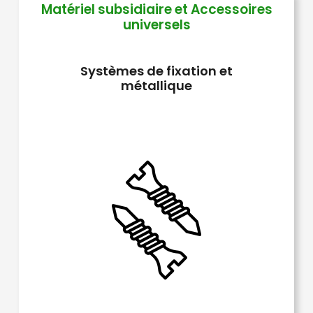
Matériel subsidiaire et Accessoires
variations.
universels
Les
options
Systèmes de fixation et
peuvent
métallique
être
choisies
sur
la
page
du
produit