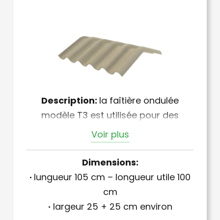
Description:
la faîtière ondulée
modèle T3 est utilisée pour des
toitures dont les pentes sont
Voir plus
comprises entre 12 et 25 %.
Dimensions:
·
lungueur 105 cm – longueur utile 100
cm
·
largeur 25 + 25 cm environ