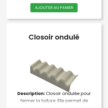
AJOUTER AU PANIER
Closoir ondulé
Description:
Closoir ondulée pour
fermer la toiture. Elle permet de
fermer la toiture quel que soit le sens