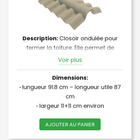
Description:
Closoir ondulée pour
fermer la toiture. Elle permet de
fermer la toiture quel que soit le sens
Voir plus
de pose
Dimensions:
·
lungueur 91.8 cm – longueur utile 87
cm
·
largeur 11+11 cm environ
AJOUTER AU PANIER