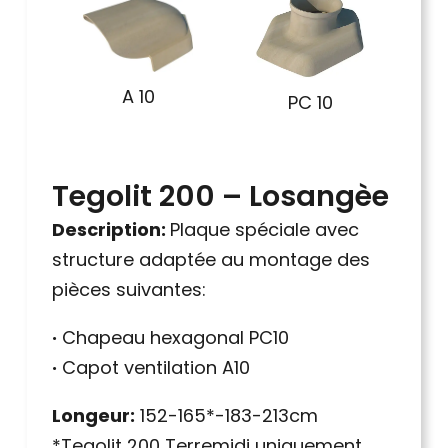
A 10
PC 10
Tegolit 200 – Losangèe
Description:
Plaque spéciale avec
structure adaptée au montage des
pièces suivantes:
·
Chapeau hexagonal PC10
·
Capot ventilation A10
Longeur:
152-165*-183-213cm
*Tegolit 200 Terremidi uniquement.