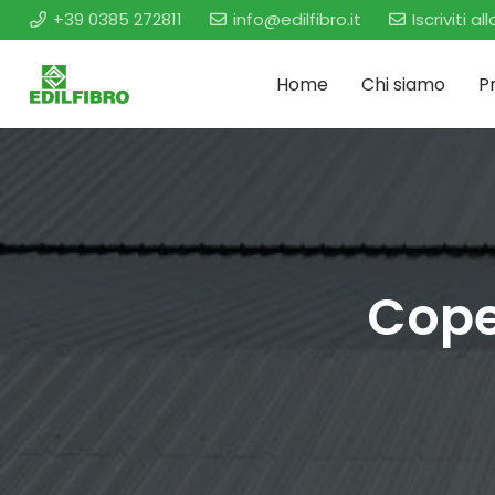
+39 0385 272811
info@edilfibro.it
Iscriviti a
Home
Chi siamo
P
Coper