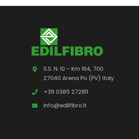
S.S. N. 10 – Km 164, 700
27040 Arena Po (PV) Italy
+39 0385 272811
info@edilfibro.it