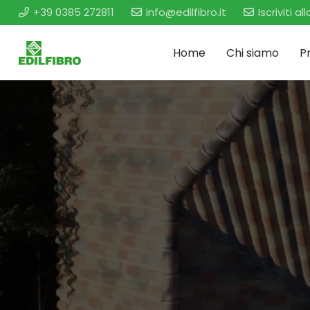
+39 0385 272811
info@edilfibro.it
Iscriviti a
Home
Chi siamo
P