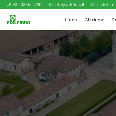
+39 0385 272811
info@edilfibro.it
Iscriviti a
Home
Chi siamo
P