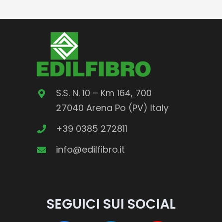
ha
più
varianti.
Le
opzioni
possono
essere
S.S. N. 10 – Km 164, 700
scelte
27040 Arena Po (PV) Italy
nella
+39 0385 272811
pagina
info@edilfibro.it
del
prodotto
SEGUICI SUI SOCIAL