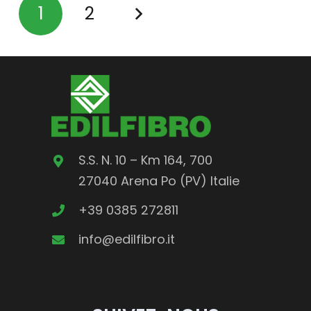
1
2
S.S. N. 10 – Km 164, 700
27040 Arena Po (PV)
Italie
+39 0385 272811
info@edilfibro.it